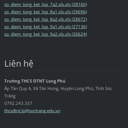
so_diem_tong_ket_lop_7a2.xls.xls (28160)
so_diem_tong_ket_lop_8a1.xls.xls (29696)
so_diem_tong_ket_lop_8a2.xls.xls (28672)
so_diem_tong_ket_lop_9a1.xls.xls (27136)
so_diem_tong_ket_lop_9a2.xls.xls (26624)
Liên hệ
Trường THCS DTNT Long Phú
Ấp Tân Quy A, Xã Tân Hưng, Huyện Long Phú, Tỉnh Sóc
Trăng
0792.243.337
thcsdtnt
.lp@soct
rang.edu
.vn