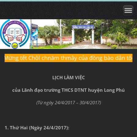
ng tết Chôl chnăm thmây của đồng bào dân tộc Khmer năm 2
LỊCH LÀM VIỆC
của Lãnh đạo trường THCS DTNT huyện Long Phú
(Từ ngày 24/4/2017 – 30/4/2017)
1. Thứ Hai (Ngày 24/4/2017):