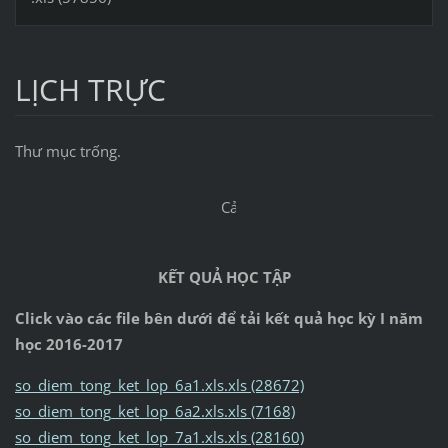
LỊCH TRỰC
Thư mục trống.
Cảm ơn các bạn đã ghé thăm
KẾT QUẢ HỌC TẬP
Click vào các file bên dưới để tải kết quả học kỳ I năm
học 2016-2017
so_diem_tong_ket_lop_6a1.xls.xls (28672)
so_diem_tong_ket_lop_6a2.xls.xls (7168)
so_diem_tong_ket_lop_7a1.xls.xls (28160)